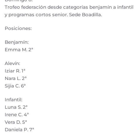
Trofeo federación desde categorías benjamín a infantil
y programas cortos senior. Sede Boadilla.
Posiciones:
Benjamín:
Emma M. 2ª
Alevín:
Iziar R. 1ª
Nara L. 2ª
Sijia C. 6ª
Infantil:
Luna S. 2ª
Irene C. 4ª
Vera D. 5ª
Daniela P. 7ª