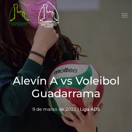
Skip to main content
Alevín A vs Voleibol
Guadarrama
9 de marzo de 2022
|
Liga ADS