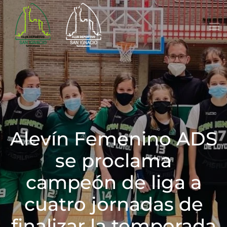
Skip to main content
Alevín Femenino ADS
se proclama
campeón de liga a
cuatro jornadas de
finalizar la temporada