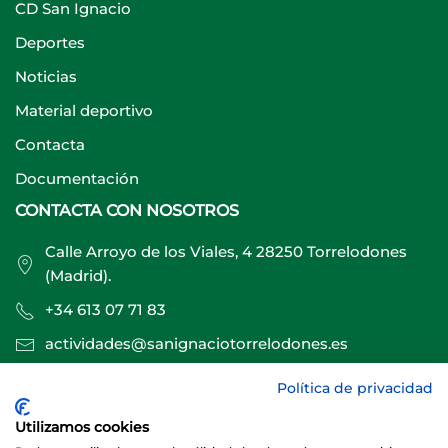
CD San Ignacio
Deportes
Noticias
Material deportivo
Contacta
Documentación
CONTACTA CON NOSOTROS
Calle Arroyo de los Viales, 4 28250 Torrelodones
(Madrid).
+34 613 07 71 83
actividades@sanignaciotorrelodones.es
Política de privacidad
Sitio web creado por
Especialistas Web
Utilizamos cookies