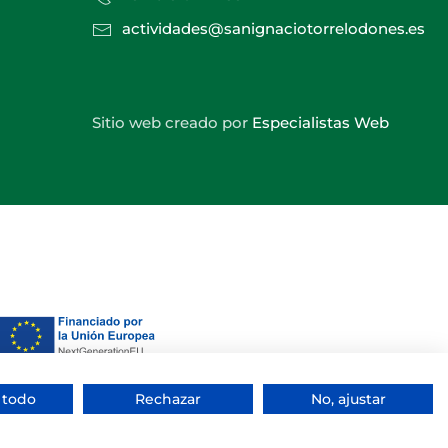
actividades@sanignaciotorrelodones.es
Sitio web creado por
Especialistas Web
 todo
Rechazar
No, ajustar