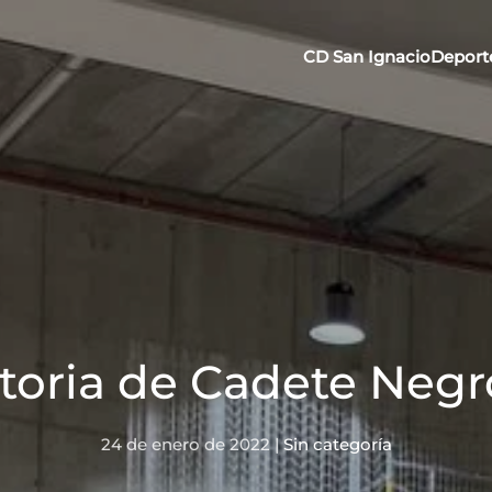
CD San Ignacio
Deport
toria de Cadete Negr
24 de enero de 2022
|
Sin categoría