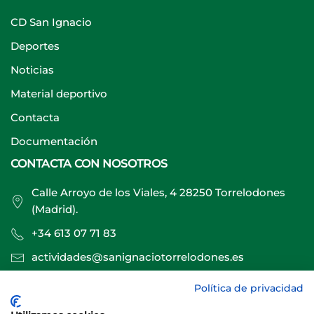
CD San Ignacio
Deportes
Noticias
Material deportivo
Contacta
Documentación
CONTACTA CON NOSOTROS
Calle Arroyo de los Viales, 4 28250 Torrelodones
(Madrid).
+34 613 07 71 83
actividades@sanignaciotorrelodones.es
Política de privacidad
Sitio web creado por
Especialistas Web