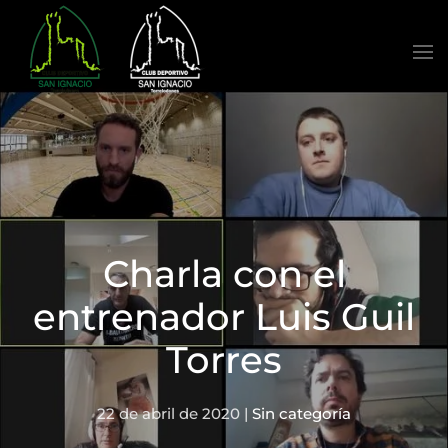
Skip to main content
Charla con el
entrenador Luis Guil
Torres
22 de abril de 2020
|
Sin categoría