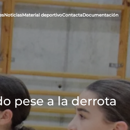
es
Noticias
Material deportivo
Contacta
Documentación
o pese a la derrota