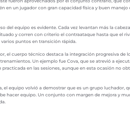
e fueron aprovechados por el conjunto contrario, que con
én en un jugador con gran capacidad física y buen manejo 
eso del equipo es evidente. Cada vez levantan más la cabeza
ado y corren con criterio el contraataque hasta que el rival
varios puntos en transición rápida.
or, el cuerpo técnico destaca la integración progresiva de l
ntrenamientos. Un ejemplo fue Cova, que se atrevió a ejecut
n practicada en las sesiones, aunque en esta ocasión no o
a, el equipo volvió a demostrar que es un grupo luchador, qu
abe hacer equipo. Un conjunto con margen de mejora y muc
da.