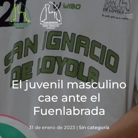
Skip to main content
El juvenil masculino
cae ante el
Fuenlabrada
31 de enero de 2023
|
Sin categoría