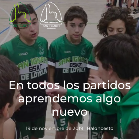
Skip to main content
En todos los partidos
aprendemos algo
nuevo
19 de noviembre de 2019
|
Baloncesto