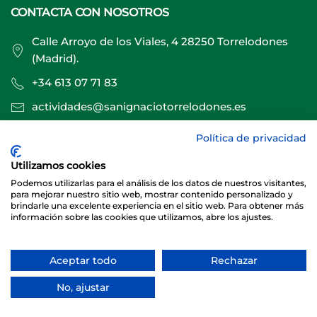
CONTACTA CON NOSOTROS
Calle Arroyo de los Viales, 4 28250 Torrelodones
(Madrid).
+34 613 07 71 83
actividades@sanignaciotorrelodones.es
Política de privacidad
Sitio web creado por
Especialistas Web
Utilizamos cookies
Podemos utilizarlas para el análisis de los datos de nuestros visitantes,
para mejorar nuestro sitio web, mostrar contenido personalizado y
brindarle una excelente experiencia en el sitio web. Para obtener más
información sobre las cookies que utilizamos, abre los ajustes.
Aceptar todo
Rechazar
© 2026 Club Deportivo Básico San Ignacio Torrelodones
No, ajustar
Sitio web creado y mantenido por especialistasweb.es