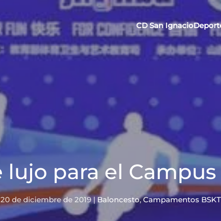
CD San Ignacio
Deport
 lujo para el Campus 
20 de diciembre de 2019
|
Baloncesto
,
Campamentos BSKT