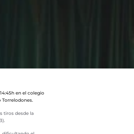
14:45h en el colegio
io Torrelodones.
 tiros desde la
3).
 dificultando el