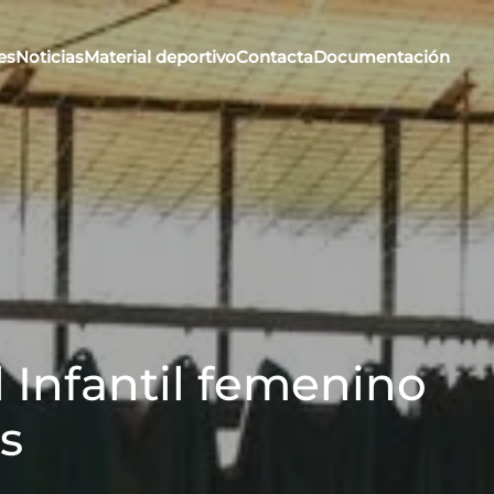
es
Noticias
Material deportivo
Contacta
Documentación
l Infantil femenino
s