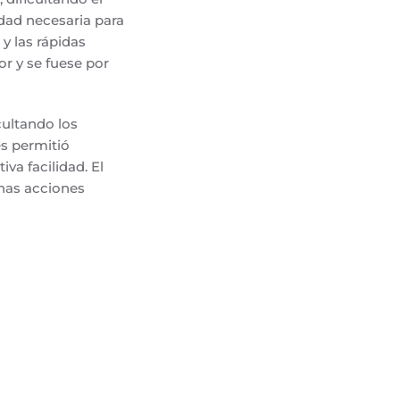
dad necesaria para
 y las rápidas
r y se fuese por
cultando los
es permitió
iva facilidad. El
enas acciones