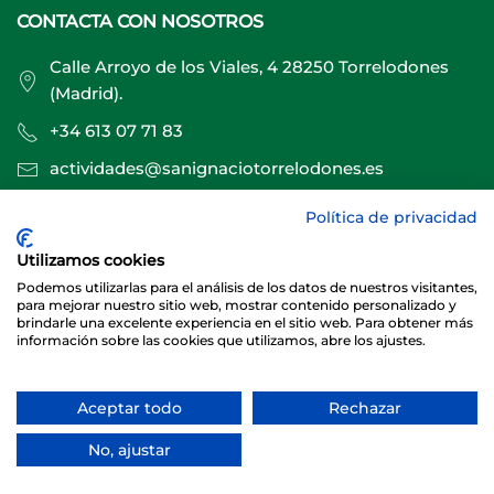
CONTACTA CON NOSOTROS
Calle Arroyo de los Viales, 4 28250 Torrelodones
(Madrid).
+34 613 07 71 83
actividades@sanignaciotorrelodones.es
Política de privacidad
Sitio web creado por
Especialistas Web
Utilizamos cookies
Podemos utilizarlas para el análisis de los datos de nuestros visitantes,
para mejorar nuestro sitio web, mostrar contenido personalizado y
brindarle una excelente experiencia en el sitio web. Para obtener más
información sobre las cookies que utilizamos, abre los ajustes.
Aceptar todo
Rechazar
© 2026 Club Deportivo Básico San Ignacio Torrelodones
No, ajustar
Sitio web creado y mantenido por especialistasweb.es