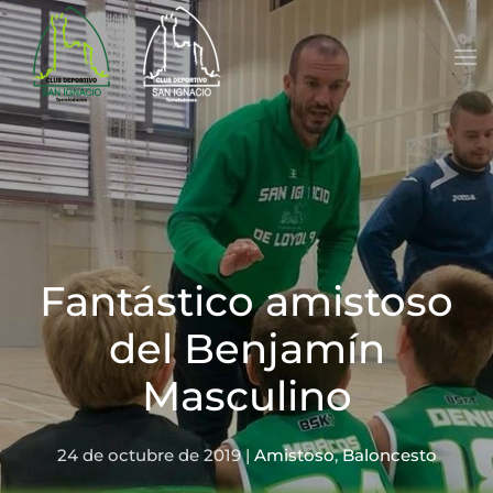
Skip to main content
Fantástico amistoso
del Benjamín
Masculino
24 de octubre de 2019
|
Amistoso
,
Baloncesto