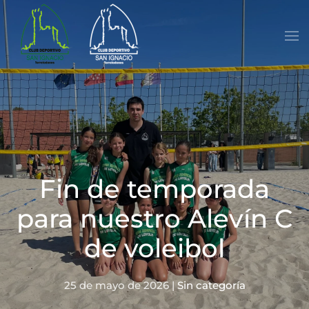
Skip to main content
Fin de temporada
para nuestro Alevín C
de voleibol
25 de mayo de 2026
|
Sin categoría