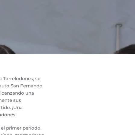
o Torrelodones, se
oauto San Fernando
 alcanzando una
mente sus
rtido. ¡Una
odones!
el primer período.