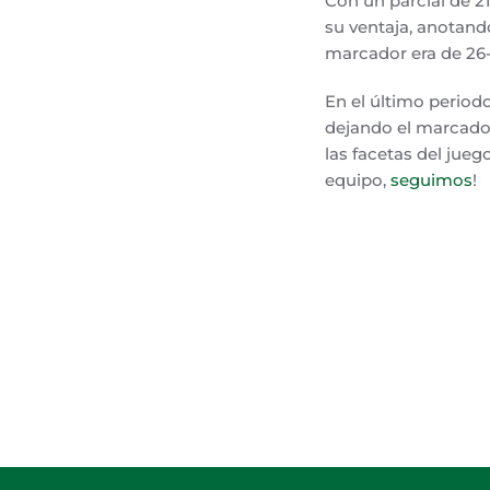
Con un parcial de 2
su ventaja, anotando 
marcador era de 26-
En el último periodo
dejando el marcador
las facetas del jue
equipo,
seguimos
!