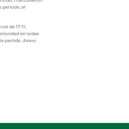
eríodo, mantuvieron
e periodo, el
ial de 17-11,
erioridad en todas
e partido. ¡bravo