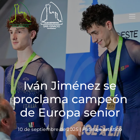
Skip to main content
Iván Jiménez se
proclama campeón
de Europa senior
10 de septiembre de 2025
|
Patinaje artístico