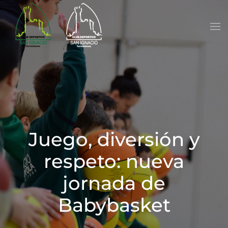
Skip to main content
Juego, diversión y
respeto: nueva
jornada de
Babybasket