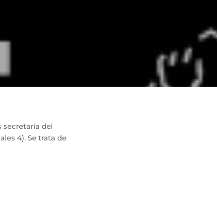
 secretaría del
les 4). Se trata de