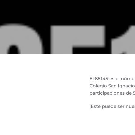
El 85145 es el númer
Colegio San Ignacio 
participaciones de 
¡Este puede ser nue