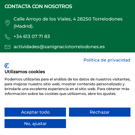
CONTACTA CON NOSOTROS
Calle Arroyo de los Viales, 4 28250 Torrelodones
(Madrid).
+34 613 07 71 83
actividades@sanignaciotorrelodones.es
Política de privacidad
Sitio web creado por
Especialistas Web
Utilizamos cookies
Podemos utilizarlas para el análisis de los datos de nuestros visitantes,
para mejorar nuestro sitio web, mostrar contenido personalizado y
brindarle una excelente experiencia en el sitio web. Para obtener más
información sobre las cookies que utilizamos, abre los ajustes.
Aceptar todo
Rechazar
© 2026 Club Deportivo Básico San Ignacio Torrelodones
No, ajustar
Sitio web creado y mantenido por especialistasweb.es