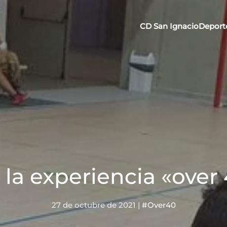
CD San Ignacio
Deport
la experiencia «over
27 de octubre de 2021
|
#Over40