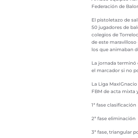
Federación de Balon
El pistoletazo de s
50 jugadores de bal
colegios de Torrelod
de este maravilloso 
los que animaban de
La jornada terminó 
el marcador si no po
La Liga MaxIGnacio 
FBM de acta mixta y
1ª fase clasificación
2ª fase eliminación
3ª fase, triangular po