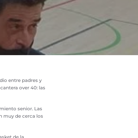
 dio entre padres y
cantera over 40: las
miento senior. Las
en muy de cerca los
asket de la