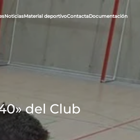
es
Noticias
Material deportivo
Contacta
Documentación
 40» del Club