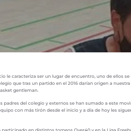
io le caracteriza ser un lugar de encuentro, uno de ellos se
egio que tras un partido en el 2016 darían origen a nuestra 
 basket gentleman.
 padres del colegio y externos se han sumado a este movi
equipo con más tirón desde el inicio y a día de hoy les sigu
articipado en distintos torneos Over40 y en la Liga Freeb