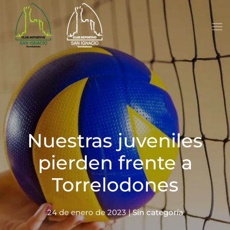
Skip to main content
Nuestras juveniles
pierden frente a
Torrelodones
24 de enero de 2023
|
Sin categoría