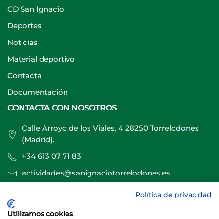
CD San Ignacio
Deportes
Noticias
Material deportivo
Contacta
Documentación
CONTACTA CON NOSOTROS
Calle Arroyo de los Viales, 4 28250 Torrelodones
(Madrid).
+34 613 07 71 83
actividades@sanignaciotorrelodones.es
Política de privacidad
Sitio web creado por
Especialistas Web
Utilizamos cookies