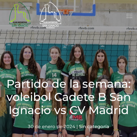
Skip to main content
Partido de la semana:
voleibol Cadete B San
Ignacio vs CV Madrid
30 de enero de 2024
|
Sin categoría