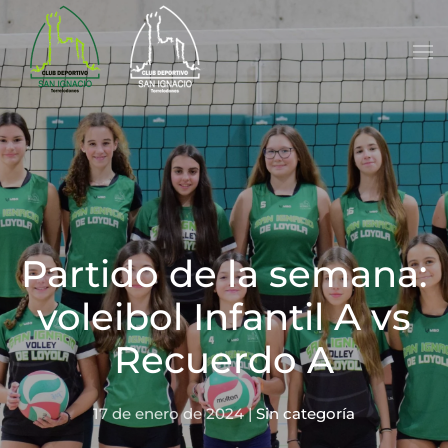
Skip to main content
Partido de la semana:
voleibol Infantil A vs
Recuerdo A
17 de enero de 2024
|
Sin categoría