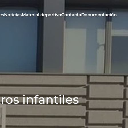
es
Noticias
Material deportivo
Contacta
Documentación
os infantiles