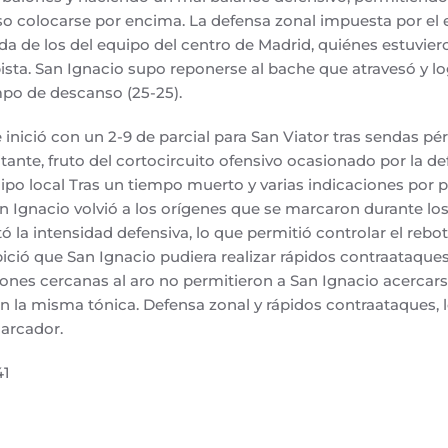
so colocarse por encima. La defensa zonal impuesta por el 
da de los del equipo del centro de Madrid, quiénes estuvie
ista. San Ignacio supo reponerse al bache que atravesó y log
po de descanso (25-25).
 inició con un 2-9 de parcial para San Viator tras sendas pé
itante, fruto del cortocircuito ofensivo ocasionado por la d
ipo local Tras un tiempo muerto y varias indicaciones por p
San Ignacio volvió a los orígenes que se marcaron durante lo
 la intensidad defensiva, lo que permitió controlar el rebot
pició que San Ignacio pudiera realizar rápidos contraataques
aciones cercanas al aro no permitieron a San Ignacio acercar
on la misma tónica. Defensa zonal y rápidos contraataques, l
marcador.
41