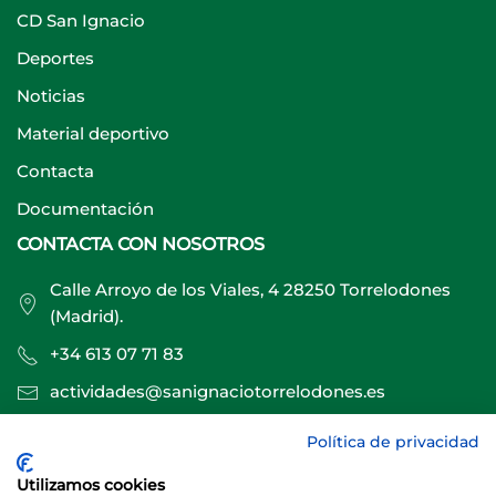
CD San Ignacio
Deportes
Noticias
Material deportivo
Contacta
Documentación
CONTACTA CON NOSOTROS
Calle Arroyo de los Viales, 4 28250 Torrelodones
(Madrid).
+34 613 07 71 83
actividades@sanignaciotorrelodones.es
Política de privacidad
Sitio web creado por
Especialistas Web
Utilizamos cookies