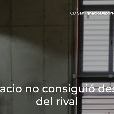
CD San Ignacio
Deport
nacio no consiguió d
del rival