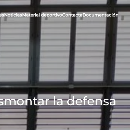
es
Noticias
Material deportivo
Contacta
Documentación
esmontar la defensa