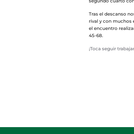
segundo cuarto con
Tras el descanso n
rival y con muchos e
el encuentro realiz
45-68.
¡Toca seguir trabaj