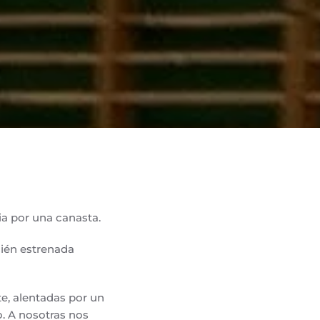
ia por una canasta.
ecién estrenada
e, alentadas por un
o. A nosotras nos