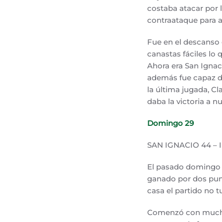
costaba atacar por l
contraataque para an
Fue en el descanso 
canastas fáciles lo 
Ahora era San Ignac
además fue capaz de
la última jugada, C
daba la victoria a n
Domingo 29
SAN IGNACIO 44 –
El pasado domingo d
ganado por dos punt
casa el partido no 
Comenzó con mucho r