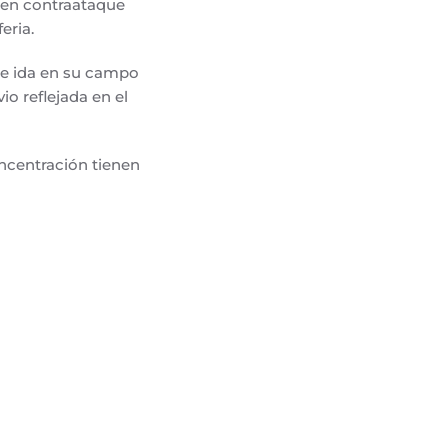
r en contraataque
feria.
de ida en su campo
io reflejada en el
oncentración tienen