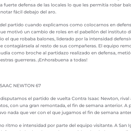
a fuerte defensa de las locales lo que les permitía robar balo
otar fácil debajo del aro.
del partido cuando explicamos como colocarnos en defensa
que motivó un cambio de roles en el pabellón del instituto del
io el que robaba balones, liderado por la intensidad defens
 contagiársela al resto de sus compañeras. El equipo rem
laudia como broche al partidazo realizado en defensa, metió
uestras guerreras. ¡Enhorabuena a todas!
 ISAAC NEWTON 67
isputamos el partido de vuelta Contra Isaac Newton, rival
os, con una gran remontada, el fin de semana anterior. A p
tuvo nada que ver con el que jugamos el fin de semana anter
itmo e intensidad por parte del equipo visitante. A San I