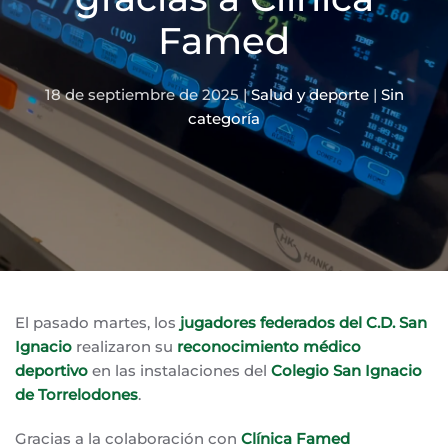
Famed
18 de septiembre de 2025
|
Salud y deporte
|
Sin
categoría
El pasado martes, los
jugadores federados del C.D. San
Ignacio
realizaron su
reconocimiento médico
deportivo
en las instalaciones del
Colegio San Ignacio
de Torrelodones
.
Gracias a la colaboración con
Clínica Famed