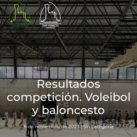
Skip to main content
Resultados
competición. Voleibol
y baloncesto
6 de noviembre de 2023
|
Sin categoría