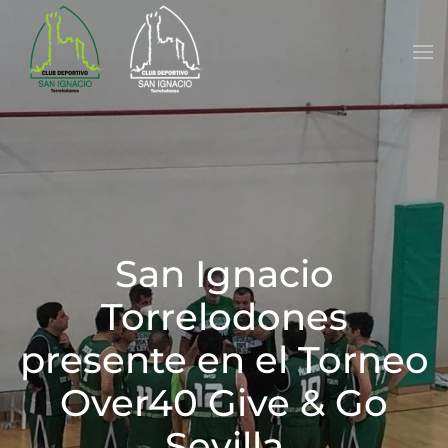
Skip to main content
San Ignacio
Torrelodones
presente en el Torneo
Over40 Give & Go
Sevilla