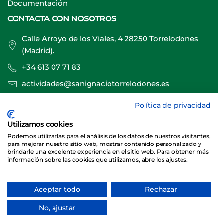
Documentación
CONTACTA CON NOSOTROS
Calle Arroyo de los Viales, 4 28250 Torrelodones
(Madrid).
+34 613 07 71 83
actividades@sanignaciotorrelodones.es
Política de privacidad
Sitio web creado por
Especialistas Web
Utilizamos cookies
Podemos utilizarlas para el análisis de los datos de nuestros visitantes,
para mejorar nuestro sitio web, mostrar contenido personalizado y
brindarle una excelente experiencia en el sitio web. Para obtener más
información sobre las cookies que utilizamos, abre los ajustes.
Aceptar todo
Rechazar
© 2026 Club Deportivo Básico San Ignacio Torrelodones
No, ajustar
Sitio web creado y mantenido por especialistasweb.es