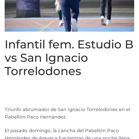
Infantil fem. Estudio B
vs San Ignacio
Torrelodones
ESCRITO POR
CD SAN IGNACIO
EN
13 DE FEBRERO DE
2024
. PUBLICADO EN
BALONCESTO
.
Triunfo abrumador de San Ignacio Torrelodones en el
Pabellón Paco Hernández
El pasado domingo, la cancha del Pabellón Paco
Hernández de Aravaca fue testigo de una noche llena