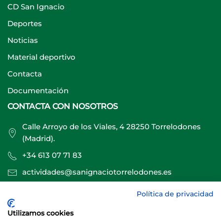
CD San Ignacio
Deportes
Noticias
Material deportivo
Contacta
Documentación
CONTACTA CON NOSOTROS
Calle Arroyo de los Viales, 4 28250 Torrelodones
(Madrid).
+34 613 07 71 83
actividades@sanignaciotorrelodones.es
Política de privacidad
Sitio web creado por
Especialistas Web
Utilizamos cookies