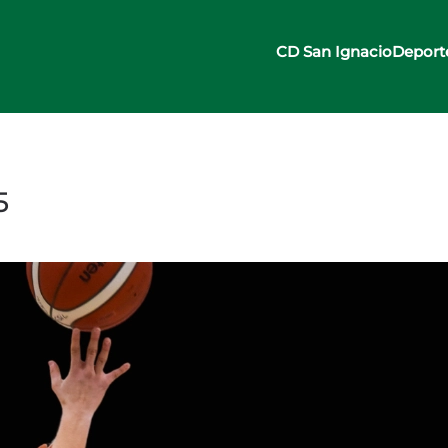
CD San Ignacio
Deport
5