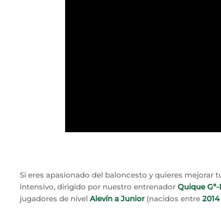
ESCRITO POR
CD SAN IGNACIO
EN
14 DE MARZO DE 20
Si eres apasionado del baloncesto y quieres mejorar tu
intensivo, dirigido por nuestro entrenador
Quique Gª-
jugadores de nivel
Alevín a Junior
(nacidos entre
2014