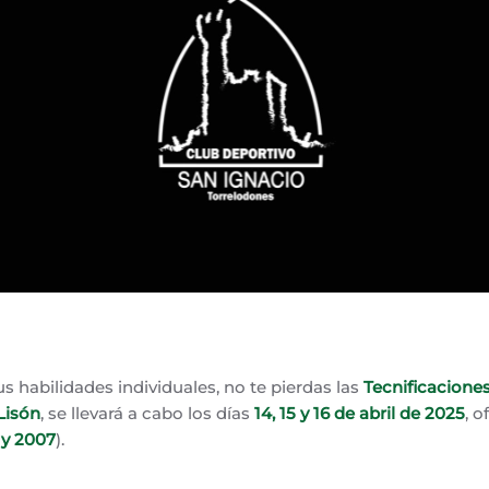
25
. PUBLICADO EN
BALONCESTO
,
TECNIFICACIÓN BSKT
.
s habilidades individuales, no te pierdas las
Tecnificacione
Lisón
, se llevará a cabo los días
14, 15 y 16 de abril de 2025
, 
 y 2007
).