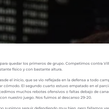
para quedar los primeros de grupo. Competimos contra Vill
tante físico y con bastante altura.
sde el inicio, que se vio reflejada en la defensa a todo cam
gar cómodo. El segundo cuarto estuvo empatado en el parcial
ncedimos muchos rebotes ofensivos o faltas debajo de canas
con nuestro juego. Nos fuimos al descanso 29-20.
po supimos seguir defendiendo muy bien, pero fallamos va