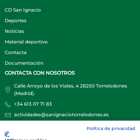
CD San Ignacio
Deportes
Noticias
Material deportivo
Contacta
Documentación
CONTACTA CON NOSOTROS
Calle Arroyo de los Viales, 4 28250 Torrelodones
(Madrid).
+34 613 07 71 83
actividades@sanignaciotorrelodones.es
Política de privacidad
Sitio web creado por
Especialistas Web