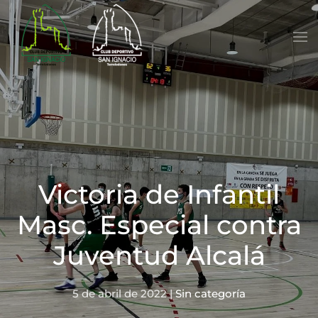
Skip to main content
Victoria de Infantil
Masc. Especial contra
Juventud Alcalá
5 de abril de 2022
|
Sin categoría