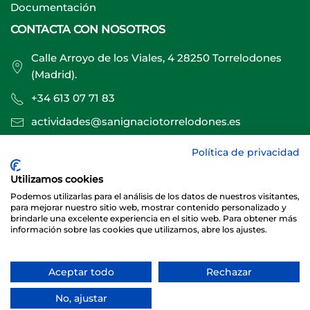
Documentación
CONTACTA CON NOSOTROS
Calle Arroyo de los Viales, 4 28250 Torrelodones
(Madrid).
+34 613 07 71 83
actividades@sanignaciotorrelodones.es
Política de privacidad
Sitio web creado por
Especialistas Web
Utilizamos cookies
Podemos utilizarlas para el análisis de los datos de nuestros visitantes,
para mejorar nuestro sitio web, mostrar contenido personalizado y
brindarle una excelente experiencia en el sitio web. Para obtener más
información sobre las cookies que utilizamos, abre los ajustes.
Aceptar todo
Rechazar
© 2026 Club Deportivo Básico San Ignacio Torrelodones
No, ajustar
Sitio web creado y mantenido por especialistasweb.es