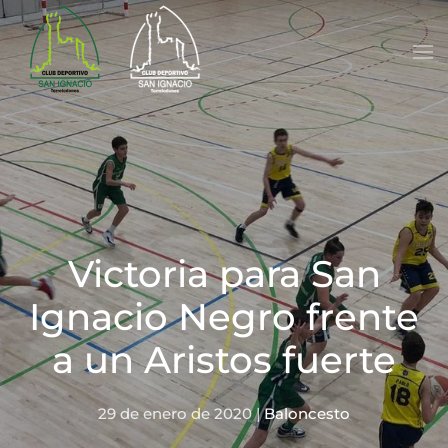
Skip to main content
Victoria para San
Ignacio Negro frente
a un Aristos fuerte
29 de enero de 2020
|
Baloncesto