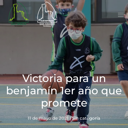
Skip to main content
Victoria para un
benjamín 1er año que
promete
11 de mayo de 2021
|
Sin categoría