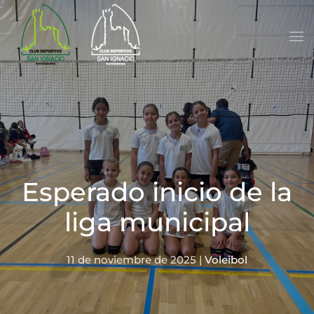
Skip to main content
Esperado inicio de la
liga municipal
11 de noviembre de 2025
|
Voleibol