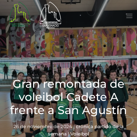
Skip to main content
Gran remontada de
voleibol Cadete A
frente a San Agustín
26 de noviembre de 2024
|
crónica partido de la
semana
|
Voleibol