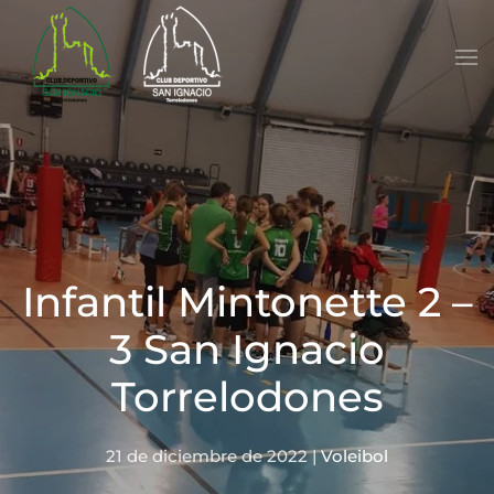
Skip to main content
Infantil Mintonette 2 –
3 San Ignacio
Torrelodones
21 de diciembre de 2022
|
Voleibol