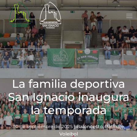
Skip to main content
La familia deportiva
San Ignacio inaugura
la temporada
30 de septiembre de 2025
|
Baloncesto
,
Patinaje
,
Voleibol