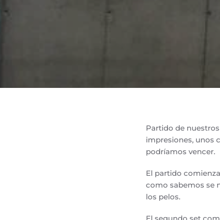
Partido de nuestros
impresiones, unos 
podríamos vencer.
El partido comienza 
como sabemos se no
los pelos.
El segundo set comi