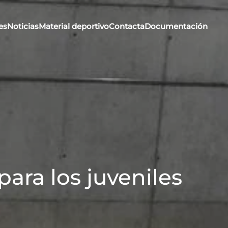
es
Noticias
Material deportivo
Contacta
Documentación
ara los juveniles