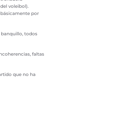
el voleibol).
s, básicamente por
l banquillo, todos
ncoherencias, faltas
artido que no ha