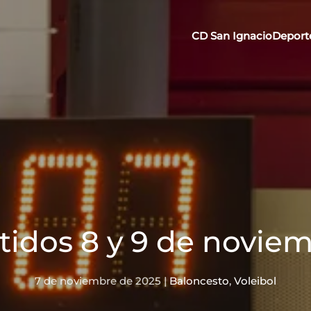
CD San Ignacio
Deport
tidos 8 y 9 de novie
7 de noviembre de 2025
|
Baloncesto
,
Voleibol