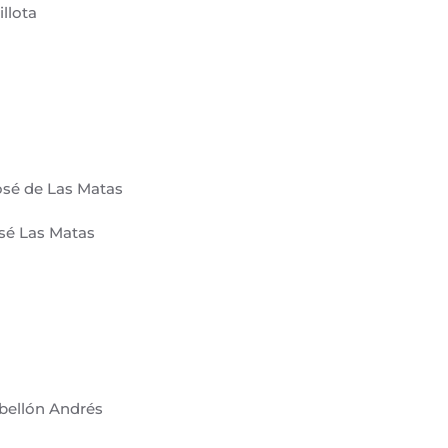
illota
José de Las Matas
sé Las Matas
abellón Andrés