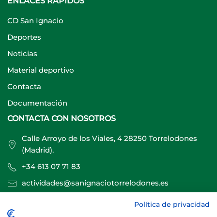
ENLACES RÁPIDOS
CD San Ignacio
Deportes
Noticias
Material deportivo
Contacta
Documentación
CONTACTA CON NOSOTROS
Calle Arroyo de los Viales, 4 28250 Torrelodones
(Madrid).
+34 613 07 71 83
actividades@sanignaciotorrelodones.es
Política de privacidad
Sitio web creado por
Especialistas Web