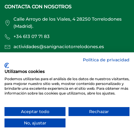
CONTACTA CON NOSOTROS
Calle Arroyo de los Viales, 4 28250 Torrelodones
(Madrid).
+34 613 07 71 83
actividades@sanignaciotorrelodones.es
Política de privacidad
Sitio web creado por
Especialistas Web
Utilizamos cookies
Podemos utilizarlas para el análisis de los datos de nuestros visitantes,
para mejorar nuestro sitio web, mostrar contenido personalizado y
brindarle una excelente experiencia en el sitio web. Para obtener más
información sobre las cookies que utilizamos, abre los ajustes.
Aceptar todo
Rechazar
© 2026 Club Deportivo Básico San Ignacio Torrelodones
No, ajustar
Sitio web creado y mantenido por especialistasweb.es