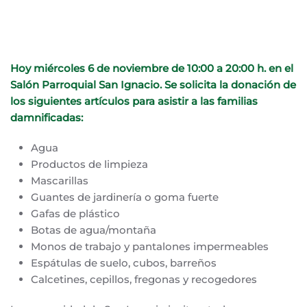
ESCRITO POR
CD SAN IGNACIO
EN
6 DE NOVIEMBRE DE
2024
. PUBLICADO EN
SIN CATEGORÍA
.
Hoy
miércoles 6 de noviembre de 10:00 a 20:00 h. en el
Salón Parroquial San Ignacio. Se solicita la donación de
los siguientes artículos para asistir a las familias
damnificadas:
Agua
Productos de limpieza
Mascarillas
Guantes de jardinería o goma fuerte
Gafas de plástico
Botas de agua/montaña
Monos de trabajo y pantalones impermeables
Espátulas de suelo, cubos, barreños
Calcetines, cepillos, fregonas y recogedores