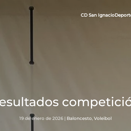
CD San Ignacio
Deport
esultados competici
19 de enero de 2026
|
Baloncesto
,
Voleibol